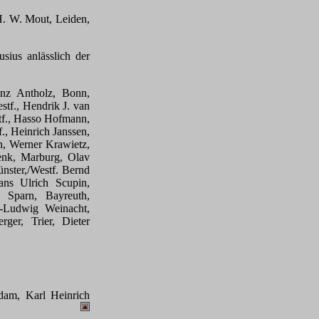
H. W. Mout, Leiden,
sius anlässlich der
inz Antholz, Bonn,
tf., Hendrik J. van
f., Hasso Hofmann,
, Heinrich Janssen,
n, Werner Krawietz,
enk, Marburg, Olav
ster,/Westf. Bernd
ans Ulrich Scupin,
 Sparn, Bayreuth,
l-Ludwig Weinacht,
ger, Trier, Dieter
am, Karl Heinrich