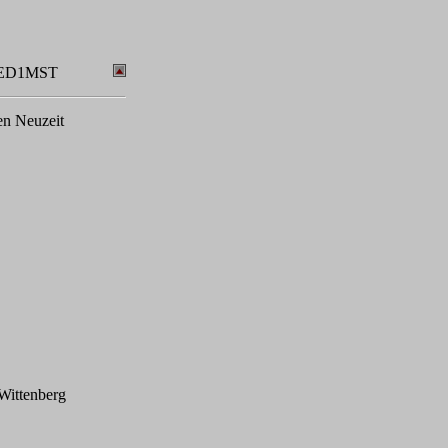
ADED1MST
hen Neuzeit
 Wittenberg