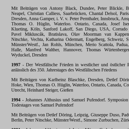
Mit Beiträgen von Antony Black, Dundee, Peter Blickle, B
Neapel, Christian Calliess, Saarbrücken, Chantal Delsol, Paris
Dresden, Anna Gamper, i. V. v. Peter Pernthaler, Innsbruck, An
Thomas O. Hüglin, Waterloo. Ontario, Canada, Josef Is
Klueting, Köln, Sanford Lakoff, San Diego, USA, Corrado 
Pavel Mikluscák, Bratislava, Olav Moorman van Kappen
Nitschke, Vechta, Katharina Odermatt, Engelberg, Schweiz, St
Münster/Westf., Jan Rohls, München, Merio Scattola, Padua,
Halle, Manfred Walther, Hannover, Thomas Würtenberger.
Wyduckel, Dresden
1997
- Der Westfälische Frieden in westlicher und östlicher 
anlässlich des 350. Jahrestages des Westfälischen Friedens
Mit Beiträgen von Karlheinz Blaschke, Dresden, Detlef Döri
Hoke, Wien, Thomas O. Hüglin, Waterloo, Ontario, Canada, Cor
Utrecht, Heinhard Steiger, Gießen
1994
- Johannes Althusius und Samuel Pufendorf. Symposion 
Todestages von Samuel Pufendorf
Mit Beiträgen von Detlef Döring, Leipzig, Giuseppe Duso, Pad
Berlin, Peter Nitschke, Münster/Westf., Simone Zurbuchen, Züri