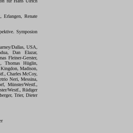
on für Hans Ulrich
, Erlangen, Renate
spektive. Symposion
Carney/Dallas, USA,
adua, Dan Elazar,
as Fleiner-Gerster,
A, Thomas Hüglin,
. Kingdon, Madison,
tf., Charles McCoy,
rio Neri, Messina,
f, Münster/Westf.,
ter/Westf., Rüdiger
rger, Trier, Dieter
er