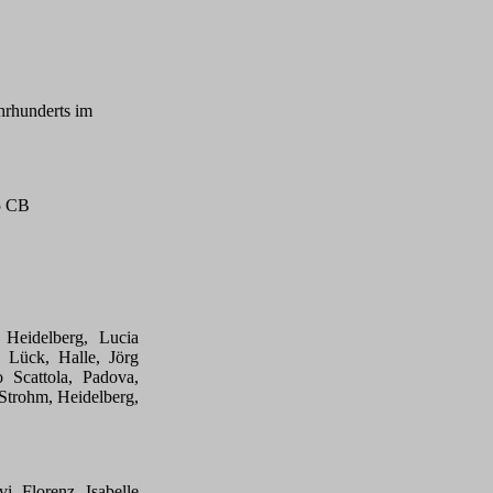
ahrhunderts im
5 CB
 Heidelberg, Lucia
 Lück, Halle, Jörg
o Scattola, Padova,
Strohm, Heidelberg,
, Florenz, Isabelle