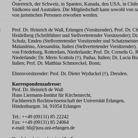
Österreich, der Schweiz, in Spanien, Kanada, den USA, in Chile
Südkorea und Australien. Die Mitgliedschaft kann sowohl von na
von juristischen Personen erworben werden.
:
Prof. Dr. Heinrich de Wall, Erlangen (Vorsitzender), Prof. Dr. C
Heidelberg (Schriftführer und Stellvertretender Vorsitzender); Dr.
Schulz, Emden (Stellvertretender Vorsitzender und Schatzmeister
Malandrino, Alessandria, Italien (Stellvertretender Vorsitzender),
von Friedeburg, Rotterdam, Niederlande; Prof. Dr. Cornelis G. R
Niederlande; Dr. Merio Scattola (†), Padua, Italien; Dr. Lucia Bia
Italien; Prof. Dr. Matthias Schmoeckel, Bonn;
Ehrenvorsitzender: Prof. Dr. Dieter Wyduckel (†), Dresden.
Korrespondenzadresse:
Prof. Dr. Heinrich de Wall
Hans Liermann-Institut für Kirchenrecht,
Fachbereich Rechtswissenschaft der Universität Erlangen,
Hindenburgstr. 34, 91054 Erlangen
Tel.: ++49 (09131) 85 22242
Fax: ++49 (09131) 85 24064
e-mail: hli@jura.uni-erlangen.de