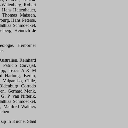
e-Wittenberg, Robert
, Hans Hattenhauer,
, Thomas Maissen,
burg, Hans Peterse,
Mathias Schmoeckel,
elberg, Heinrich de
eologie. Herborner
us
Australien, Reinhard
Patricio Carvajal,
hupp, Texas A & M
d Hartung, Berlin,
Valparaiso, Chile,
Oldenburg, Corrado
hen, Gerhard Menk,
. P. van Nifterik,
Mathias Schmoeckel,
, Manfred Walther,
nchen
nzip in Kirche, Staat