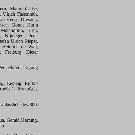
ern, Mauro Calise,
, Ulrich Fastenrath,
sgar Hense, Dresden,
ensee, Bonn, Harm
Malandrino, Turin,
, Nijmegen, Peter
efan Ulrich Pieper,
 Heinrich de Wall,
 Freiburg, Dieter
Perspektive. Tagung
ng, Leipzig, Rudolf
nelis G. Roelofsen,
anlässlich des 300.
ua, Gerald Hartung,
ch