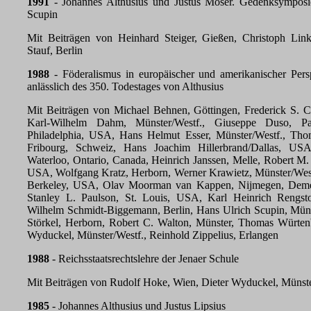
1991
- Johannes Althusius und Justus Möser. Gedenksymposi
Scupin
Mit Beiträgen von Heinhard Steiger, Gießen, Christoph Link
Stauf, Berlin
1988
- Föderalismus in europäischer und amerikanischer Per
anlässlich des 350. Todestages von Althusius
Mit Beiträgen von Michael Behnen, Göttingen, Frederick S. 
Karl-Wilhelm Dahm, Münster/Westf., Giuseppe Duso, P
Philadelphia, USA, Hans Helmut Esser, Münster/Westf., Thom
Fribourg, Schweiz, Hans Joachim Hillerbrand/Dallas, US
Waterloo, Ontario, Canada, Heinrich Janssen, Melle, Robert M
USA, Wolfgang Kratz, Herborn, Werner Krawietz, Münster/Wes
Berkeley, USA, Olav Moorman van Kappen, Nijmegen, Demet
Stanley L. Paulson, St. Louis, USA, Karl Heinrich Rengstor
Wilhelm Schmidt-Biggemann, Berlin, Hans Ulrich Scupin, Müns
Störkel, Herborn, Robert C. Walton, Münster, Thomas Würtenbe
Wyduckel, Münster/Westf., Reinhold Zippelius, Erlangen
1988
- Reichsstaatsrechtslehre der Jenaer Schule
Mit Beiträgen von Rudolf Hoke, Wien, Dieter Wyduckel, Münst
1985
- Johannes Althusius und Justus Lipsius