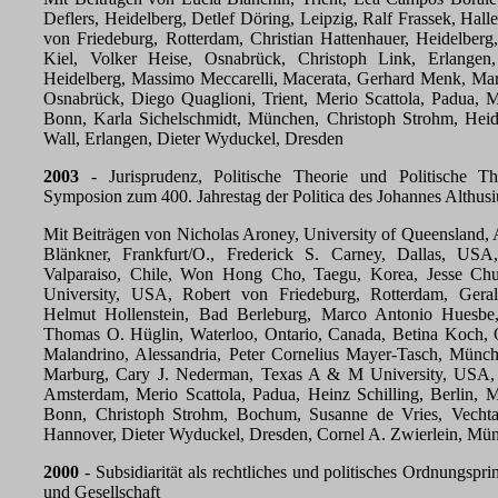
Deflers, Heidelberg, Detlef Döring, Leipzig, Ralf Frassek, Hall
von Friedeburg, Rotterdam, Christian Hattenhauer, Heidelberg
Kiel, Volker Heise, Osnabrück, Christoph Link, Erlangen
Heidelberg, Massimo Meccarelli, Macerata, Gerhard Menk, Mar
Osnabrück, Diego Quaglioni, Trient, Merio Scattola, Padua, 
Bonn, Karla Sichelschmidt, München, Christoph Strohm, Heid
Wall, Erlangen, Dieter Wyduckel, Dresden
2003
- Jurisprudenz, Politische Theorie und Politische Th
Symposion zum 400. Jahrestag der Politica des Johannes Althusi
Mit Beiträgen von Nicholas Aroney, University of Queensland, 
Blänkner, Frankfurt/O., Frederick S. Carney, Dallas, USA, 
Valparaiso, Chile, Won Hong Cho, Taegu, Korea, Jesse C
University, USA, Robert von Friedeburg, Rotterdam, Geral
Helmut Hollenstein, Bad Berleburg, Marco Antonio Huesbe, 
Thomas O. Hüglin, Waterloo, Ontario, Canada, Betina Koch, 
Malandrino, Alessandria, Peter Cornelius Mayer-Tasch, Münc
Marburg, Cary J. Nederman, Texas A & M University, USA, G
Amsterdam, Merio Scattola, Padua, Heinz Schilling, Berlin, 
Bonn, Christoph Strohm, Bochum, Susanne de Vries, Vechta
Hannover, Dieter Wyduckel, Dresden, Cornel A. Zwierlein, Mü
2000
- Subsidiarität als rechtliches und politisches Ordnungspri
und Gesellschaft