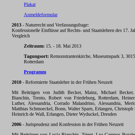
Plakat
Anmeldeformular
2013
- Naturrecht und Verfassungsfrage:
Konfessionelle Einflüsse auf Rechts- und Staatslehren des 17. J
Vergleich
Zeitraum:
15. - 18. Mai 2013
Tagungsort:
Remonstrantenkirche, Museumspark 3, 301
Rotterdam
Programm
2010
- Reformierte Staatslehre in der Frühen Neuzeit
Mit Beiträgen von Judith Becker, Mainz, Michael Becker,
Bianchin, Trento, Robert von Friedeburg, Rotterdam, Heiner
Luther, Alessandria, Corrado Malandrino, Alessandria, Meri
Matthias Schmoeckel, Bonn, Walter Sparn, Erlangen, Christoph 
Heinrich de Wall, Erlangen, Dieter Wyduckel, Dresden
2006
- Jurisprudenz und Konfession in der Frühen Neuzeit
Mit Beiträgen von Lucia Bianchin, Trient, Lea Campos Boralevi