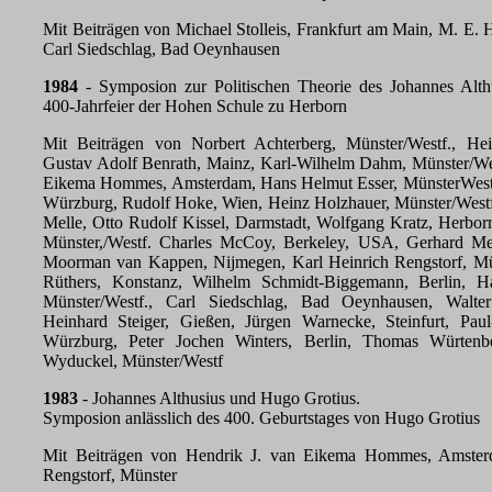
Mit Beiträgen von Michael Stolleis, Frankfurt am Main, M. E. 
Carl Siedschlag, Bad Oeynhausen
1984
- Symposion zur Politischen Theorie des Johannes Althu
400-Jahrfeier der Hohen Schule zu Herborn
Mit Beiträgen von Norbert Achterberg, Münster/Westf., He
Gustav Adolf Benrath, Mainz, Karl-Wilhelm Dahm, Münster/Wes
Eikema Hommes, Amsterdam, Hans Helmut Esser, MünsterWest
Würzburg, Rudolf Hoke, Wien, Heinz Holzhauer, Münster/Westf.
Melle, Otto Rudolf Kissel, Darmstadt, Wolfgang Kratz, Herbor
Münster,/Westf. Charles McCoy, Berkeley, USA, Gerhard M
Moorman van Kappen, Nijmegen, Karl Heinrich Rengstorf, Mün
Rüthers, Konstanz, Wilhelm Schmidt-Biggemann, Berlin, H
Münster/Westf., Carl Siedschlag, Bad Oeynhausen, Walter
Heinhard Steiger, Gießen, Jürgen Warnecke, Steinfurt, Pau
Würzburg, Peter Jochen Winters, Berlin, Thomas Würtenber
Wyduckel, Münster/Westf
1983
- Johannes Althusius und Hugo Grotius.
Symposion anlässlich des 400. Geburtstages von Hugo Grotius
Mit Beiträgen von Hendrik J. van Eikema Hommes, Amsterd
Rengstorf, Münster