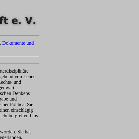
.
Dokumente und
terdisziplinäre
usgehend von Leben
Rechts- und
egenwart
tischen Denkens
sgabe und
iner Politica. Sie
einen einschlägig
fachübergreifend ins
 worden. Sie hat
iederlanden,